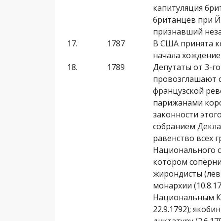
капитуляция бри
британцев при Й
признав­ший нез
17.
1787
В США принята к
начала хождение
18.
1789
Депутаты от 3-г
провозглашают с
француз­ской ре
парижанами коро
законности этого
собранием Декла
равенство всех г
Национального со
котором соперни
жирондисты (лев
монархии (10.8.1
Национальным Кон
22.9.1792); якоб