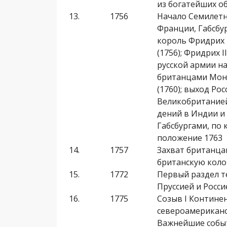
из богатейших о
13.
1756
Начало Семилетн
Франции, Габсбур
король Фридрих 
(1756); Фридрих I
русской армии на
британцами Монр
(1760); выход Ро
Великобританией
дений в Индии и 
Габсбургами, по
положение 1763
14.
1757
Захват британца
британскую коло
15.
1772
Первый раздел т
Пруссией и Росси
16.
1775
Созыв I Контине
североамериканс
Важнейшие событ