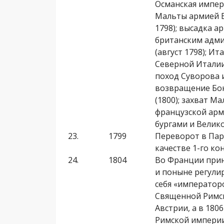
Османская импе­р
Мальты армией Б
1798); высадка ар
британ­ским адми
(август 1798); И
Северной Италии
поход Суворова и
возвращение Бон
(1800); захват М
французской арми
бургами и Велико
23.
1799
Переворот в Пар
качестве 1-го кон
24.
1804
Во Франции прин
и поныне регули
себя «императоро
Священной Римск
Австрии, а в 1806
Римской империи