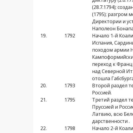
диктатуру (2.6.1
(28.7.1794); соз
(1795); разгром м
Директории и уст
Наполеон Бонапар
19.
1792
Начало 1-й Коали
Испания, Сарди­н
походом армии Н
Кампоформийским
пе­реход к Франц
над Северной Ита
отошла Габс­бурга
20.
1793
Второй раздел т
Россией.
21.
1795
Третий раздел т
Пруссией и Росс
Латвию, всю Бело
дарственности .
22.
1798
Начало 2-й Коали