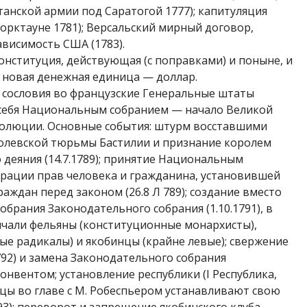
танской армии под Саратогой 1777); капитуляция
орктауне 1781); Версальский мирный договор,
ависимость США (1783).
онституция, действующая (с поправками) и поныне, и
 но­вая денежная единица — доллар.
о сословия во французские Генеральные штаты
ебя Нацио­нальным собранием — начало Великой
волюции. Основные события: штурм вос­ставшими
левской тюрьмы Басти­лии и признание королем
 деяния (14.7.1789); принятие Национальным
рации прав человека и гражданина, устано­вившей
раждан перед законом (26.8 Л 789); создание вместо
б­рания Законодательного собрания (1.10.1791), в
чали фельяны (конституцион­ные монархисты),
ые радикалы) и якобинцы (крайне левые); свержение
792) и замена Законодательного собрания
вентом; установление респуб­лики (I Республика,
инцы во главе с М. Робеспьером устанавливают свою