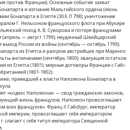
ия против Франции). Основные события: захват
онапарта и изгнание Мальтий­ского ордена (июнь
мии Бона­парта в Египте (30.6 Л 798); уничтожение
ралом Г. Нельсоном французского фло­та при Абукире
тальянский поход А. В. Суворова и потеря французами
 (апрель — август 1799); неудачный Швей­царский
 выход России из войны (сентябрь — октябрь 1799);
апар­та из Египта и разгром австрийцев при Маренго
альты англичанами (сентябрь 1800); эвакуация остатков
и из Египта (1801); мирные договоры Франции с Габс­
британией (1801-1802).
иже, приведший к власти Наполеона Бонапарта в
сула.
ят «кодекс Наполеона» — свод гражданских законов,
рующий жизнь французов. Наполеон провозглашает
м всех французов». Франц II Габсбург, император
ой импе­рии, провозглашает себя императором
 г. слагает с себя титул императора Свя­щенной
.