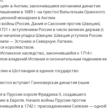
).
ция» в Англии, закончив­шаяся изгнанием династии
аше­нием в 1689 г. на престол Вильгельма Оранского.
ционной монархии в Англии.
 войны (Россия, Дания и Саксония против Швеции),
721 г. вступлением России в число великих дер­жав (с
 и началом упадка Шве­ции. Швеция уступила России
емли — Эстонию и Северную Латвию.
тся королевством.
Испанское наследство, за­кончившейся к 1714 г.
лом владе­ний Испании и окончательным падением ее
лии и Шотландии в единое государство
естол вступает Ганновер­ская династия (ныне
 в Пруссии короля Фрид­риха II, создавшего
ю в Европе. Начало войны Пруссии против
н­чившейся в 1742 г. присоединением Силезии — од­ной