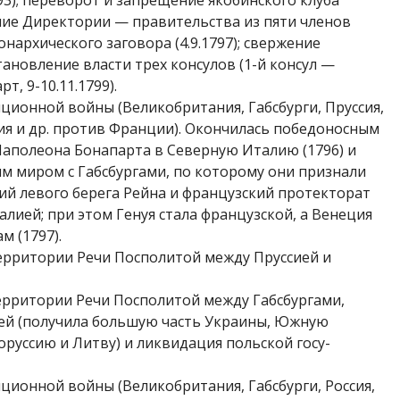
793); переворот и запрещение якобинского клуба
дание Директории — прави­тельства из пяти членов
онархиче­ского заговора (4.9.1797); свержение
ановление власти трех консулов (1-й консул —
т, 9-10.11.1799).
ционной войны (Велико­британия, Габсбурги, Пруссия,
ия и др. против Франции). Окончилась победо­носным
аполеона Бонапарта в Северную Италию (1796) и
 ми­ром с Габсбургами, по которому они признали
ий левого берега Рейна и француз­ский протекторат
лией; при этом Генуя стала французской, а Венеция
м (1797).
ерритории Речи Посполитой между Пруссией и
ерритории Речи Посполитой между Габсбургами,
ией (получи­ла большую часть Украины, Южную
руссию и Литву) и ликвидация польской госу­
ционной войны (Велико­британия, Габсбурги, Россия,