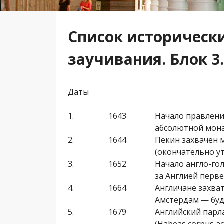
Список исторически
заучивания. Блок 3
Даты
1.
1643
Начало правлени
абсолютной мона
2.
1644
Пекин захвачен 
(окончательно утв
3.
1652
Начало англо-гол
за Англией перв
4.
1664
Англичане захва
Амстердам — бу
5.
1679
Английский парл