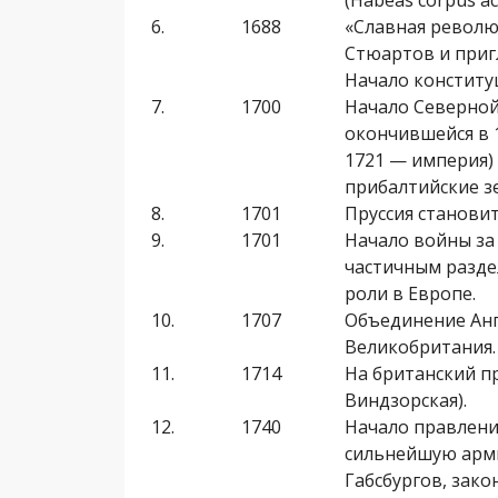
(Habeas corpus act
6.
1688
«Славная револю
Стюартов и пригл
Начало конститу
7.
1700
Начало Северной
окончившейся в 1
1721 — империя)
прибалтийские з
8.
1701
Пруссия станови
9.
1701
Начало войны за 
частичным разде
роли в Европе.
10.
1707
Объединение Анг
Великобритания.
11.
1714
На британский пр
Виндзорская).
12.
1740
Начало правления
сильнейшую арми
Габсбургов, зако