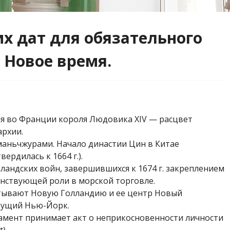
х дат для обязательного
. Новое время.
я во Франции короля Лю­довика XIV — расцвет
рхии.
маньчжурами. Начало ди­настии Цин в Китае
ердилась к 1664 г.).
ландских войн, завершив­шихся к 1674 г. закреплением
ен­ствующей роли в морской торговле.
тывают Новую Голландию и ее центр Новый
дущий Нью-Йорк.
амент принимает акт о не­прикосновенности личности