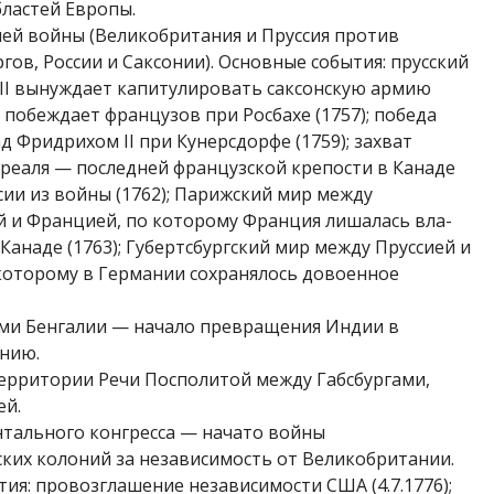
бластей Европы.
ей войны (Великобритания и Пруссия против
гов, России и Саксонии). Основные события: прусский
II вынуждает капитулировать саксон­скую армию
I побеждает фран­цузов при Росбахе (1757); победа
д Фридрихом II при Кунерсдорфе (1759); захват
еаля — последней французской крепости в Канаде
ссии из войны (1762); Парижский мир между
 и Францией, по которому Франция лишалась вла­
Канаде (1763); Губертсбургский мир между Пруссией и
 которому в Германии сохранялось довоенное
ми Бенгалии — начало пре­вращения Индии в
нию.
ерритории Речи Посполи­той между Габсбургами,
ей.
нтального конгресса — нача­то войны
ких колоний за незави­симость от Великобритании.
ия: провозглашение независимости США (4.7.1776);