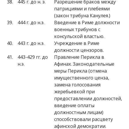
38.
445 г. до н. э.
Разрешение браков между
патрициями и плебеями
(закон трибуна Канулея.)
39.
444 г. до н.э.
Введение в Риме должности
военных трибунов с
консульской властью.
40.
443 г. до н.э.
Учреждение в Риме
должности цензоров.
41.
443-429 гг. до
Правление Перикла в
н.э.
Афинах. Законодательные
меры Перикла (отмена
имущественного ценза,
замена голосования
жеребьевкой при
предоставлении должностей,
введение оплаты
должностным лицам)
способствовали расцвету
афинской демократии.