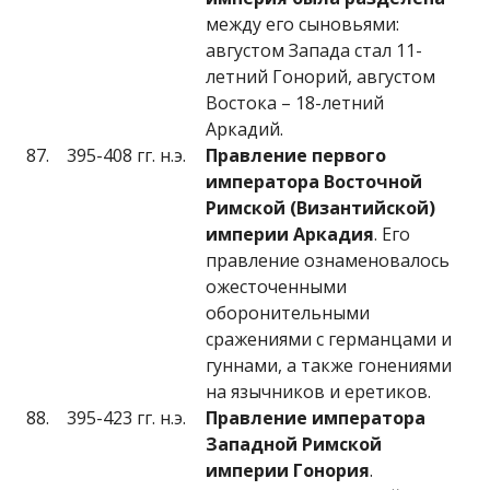
между его сыновьями:
августом Запада стал 11-
летний Гонорий, августом
Востока – 18-летний
Аркадий.
87.
395-408 гг. н.э.
Правление первого
императора Восточной
Римской (Византийской)
империи Аркадия
. Его
правление ознаменовалось
ожесточенными
оборонительными
сражениями с германцами и
гуннами, а также гонениями
на язычников и еретиков.
88.
395-423 гг. н.э.
Правление императора
Западной Римской
империи Гонория
.