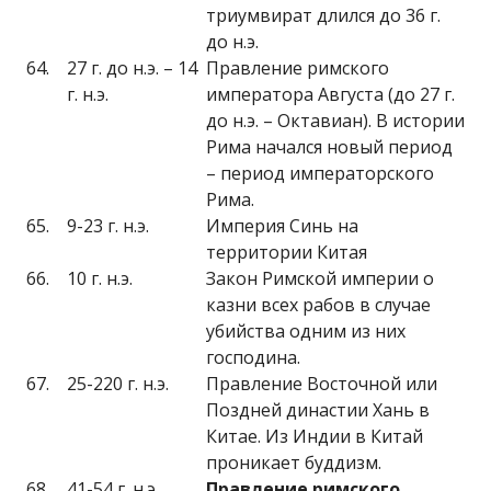
триумвират длился до 36 г.
до н.э.
64.
27 г. до н.э. – 14
Правление римского
г. н.э.
императора Августа (до 27 г.
до н.э. – Октавиан). В истории
Рима начался новый период
– период императорского
Рима.
65.
9-23 г. н.э.
Империя Синь на
территории Китая
66.
10 г. н.э.
Закон Римской империи о
казни всех рабов в случае
убийства одним из них
господина.
67.
25-220 г. н.э.
Правление Восточной или
Поздней династии Хань в
Китае. Из Индии в Китай
проникает буддизм.
68.
41-54 г. н.э.
Правление римского