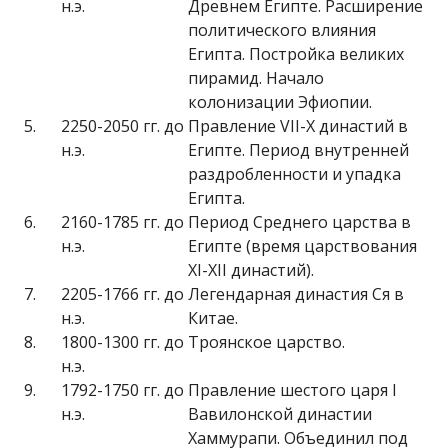
н.э.
Древнем Египте. Расширение
политического влияния
Египта. Постройка великих
пирамид. Начало
колонизации Эфиопии.
5.
2250-2050 гг. до
Правление VII-X династий в
н.э.
Египте. Период внутренней
раздробленности и упадка
Египта.
6.
2160-1785 гг. до
Период Среднего царства в
н.э.
Египте (время царствования
XI-XII династий).
7.
2205-1766 гг. до
Легендарная династия Ся в
н.э.
Китае.
8.
1800-1300 гг. до
Троянское царство.
н.э.
9.
1792-1750 гг. до
Правление шестого царя I
н.э.
Вавилонской династии
Хаммурапи. Объединил под