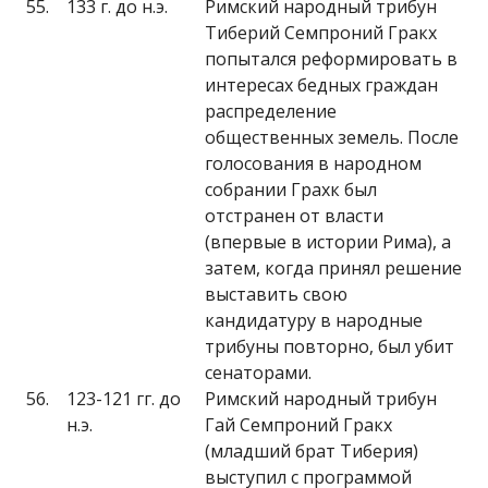
55.
133 г. до н.э.
Римский народный трибун
Тиберий Семпроний Гракх
попытался реформировать в
интересах бедных граждан
распределение
общественных земель. После
голосования в народном
собрании Грахк был
отстранен от власти
(впервые в истории Рима), а
затем, когда принял решение
выставить свою
кандидатуру в народные
трибуны повторно, был убит
сенаторами.
56.
123-121 гг. до
Римский народный трибун
н.э.
Гай Семпроний Гракх
(младший брат Тиберия)
выступил с программой