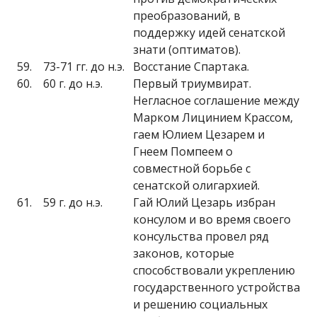
преобразований, в
поддержку идей сенатской
знати (оптиматов).
59.
73-71 гг. до н.э.
Восстание Спартака.
60.
60 г. до н.э.
Первый триумвират.
Негласное соглашение между
Марком Лицинием Крассом,
гаем Юлием Цезарем и
Гнеем Помпеем о
совместной борьбе с
сенатской олигархией.
61.
59 г. до н.э.
Гай Юлий Цезарь избран
консулом и во время своего
консульства провел ряд
законов, которые
способствовали укреплению
государственного устройства
и решению социальных