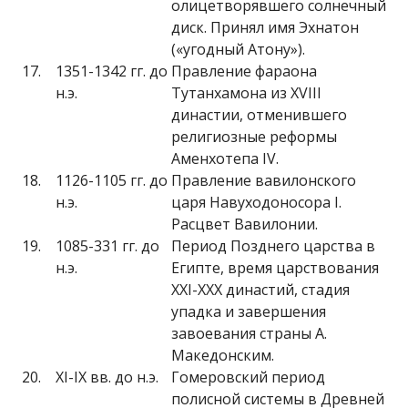
олицетворявшего солнечный
диск. Принял имя Эхнатон
(«угодный Атону»).
17.
1351-1342 гг. до
Правление фараона
н.э.
Тутанхамона из XVIII
династии, отменившего
религиозные реформы
Аменхотепа IV.
18.
1126-1105 гг. до
Правление вавилонского
н.э.
царя Навуходоносора I.
Расцвет Вавилонии.
19.
1085-331 гг. до
Период Позднего царства в
н.э.
Египте, время царствования
XXI-XXX династий, стадия
упадка и завершения
завоевания страны А.
Македонским.
20.
XI-IX вв. до н.э.
Гомеровский период
полисной системы в Древней