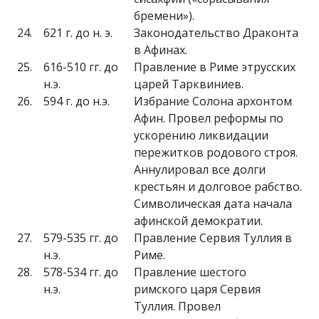
бремени»).
24.
621 г. до н. э.
Законодательство Драконта
в Афинах.
25.
616-510 гг. до
Правление в Риме этрусских
н.э.
царей Тарквиниев.
26.
594 г. до н.э.
Избрание Солона архонтом
Афин. Провел реформы по
ускорению ликвидации
пережитков родового строя.
Аннулировал все долги
крестьян и долговое рабство.
Символическая дата начала
афинской демократии.
27.
579-535 гг. до
Правление Сервия Туллия в
н.э.
Риме.
28.
578-534 гг. до
Правление шестого
н.э.
римского царя Сервия
Туллия. Провел