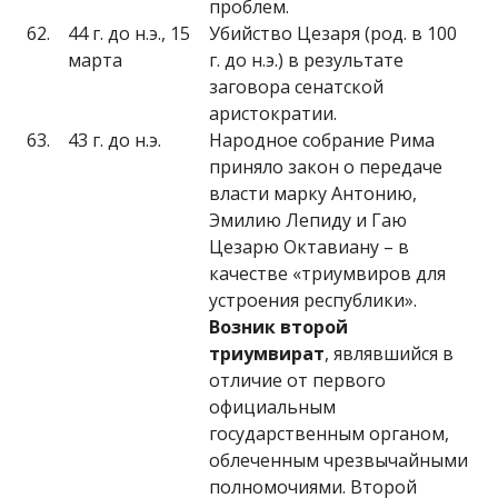
проблем.
62.
44 г. до н.э., 15
Убийство Цезаря (род. в 100
марта
г. до н.э.) в результате
заговора сенатской
аристократии.
63.
43 г. до н.э.
Народное собрание Рима
приняло закон о передаче
власти марку Антонию,
Эмилию Лепиду и Гаю
Цезарю Октавиану – в
качестве «триумвиров для
устроения республики».
Возник второй
триумвират
, являвшийся в
отличие от первого
официальным
государственным органом,
облеченным чрезвычайными
полномочиями. Второй