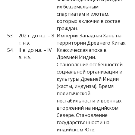
их безземельным
спартиатам и илотам,
которых включил в состав
граждан.
53.
202 г. до н.э. – 8
Империя Западная Хань на
г. н.э.
территории Древнего Китая.
54.
II в. до н.э. – IV
Классическая эпоха в
в. н.э.
Древней Индии.
Становление особенностей
социальной организации и
культуры Древней Индии
(касты, индуизм). Время
политической
нестабильности и военных
вторжений на индийском
Севере. Становление
государственности на
индийском Юге.