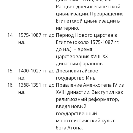
Расцвет древнеегипетской
цивилизации. Превращение
Египетской цивилизации в
империю.
14.
1575-1087 гг. до
Период Нового царства в
н.э.
Египте (около 1575-1087 гг.
до н.э.). – время
царствования XVIII-XX
династии фараонов.
15.
1400-1027 гг. до
Древнекитайское
н.э.
государство Инь.
16.
1368-1351 гг. до
Правление Аменхотепа IV из
н.э.
XVIII династии. Выступил как
религиозный реформатор,
введя новый
государственный
монотеистический культ
бога Атона,