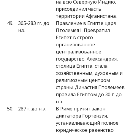
на всю Северную Индию,
присоединил часть
территории Афганистана.
49.
305-283 гг. до
Правление в Египте царя
н.э.
Птолемея I. Превратил
Египет в строго
организованное
централизованное
государство. Александрия,
столица Египта, стала
хозяйственным, духовным и
религиозным центром
страны. Династия Птолемеев
правила Египтом до 30 г. до
н.э.
50.
287 г. до н.э.
В Риме принят закон
диктатора Гортензия,
устанавливающий полное
юридическое равенство