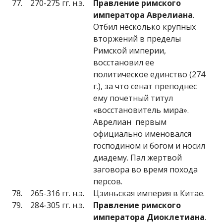
77.
270-275 гг. н.э.
Правление римского
императора Аврелиана
.
Отбил несколько крупных
вторжений в пределы
Римской империи,
восстановил ее
политическое единство (274
г.), за что сенат преподнес
ему почетный титул
«восстановитель мира».
Аврелиан первым
официально именовался
господином и богом и носил
диадему. Пал жертвой
заговора во время похода
персов.
78.
265-316 гг. н.э.
Цзиньская империя в Китае.
79.
284-305 гг. н.э.
Правление римского
императора Диоклетиана
.