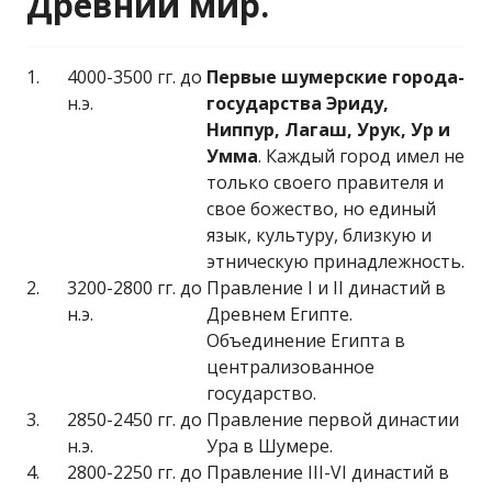
Древний мир.
1.
4000-3500 гг. до
Первые шумерские города-
н.э.
государства Эриду,
Ниппур, Лагаш, Урук, Ур и
Умма
. Каждый город имел не
только своего правителя и
свое божество, но единый
язык, культуру, близкую и
этническую принадлежность.
2.
3200-2800 гг. до
Правление I и II династий в
н.э.
Древнем Египте.
Объединение Египта в
централизованное
государство.
3.
2850-2450 гг. до
Правление первой династии
н.э.
Ура в Шумере.
4.
2800-2250 гг. до
Правление III-VI династий в