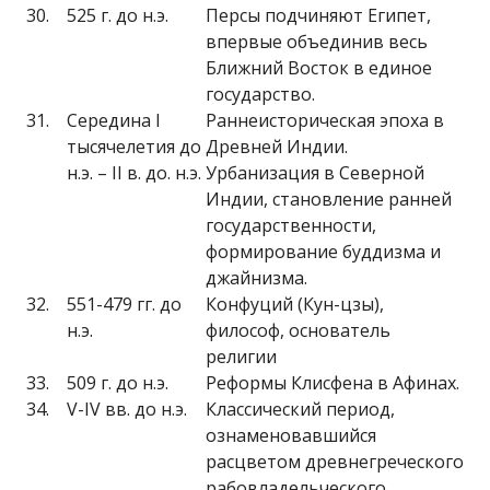
30.
525 г. до н.э.
Персы подчиняют Египет,
впервые объединив весь
Ближний Восток в единое
государство.
31.
Середина I
Раннеисторическая эпоха в
тысячелетия до
Древней Индии.
н.э. – II в. до. н.э.
Урбанизация в Северной
Индии, становление ранней
государственности,
формирование буддизма и
джайнизма.
32.
551-479 гг. до
Конфуций (Кун-цзы),
н.э.
философ, основатель
религии
33.
509 г. до н.э.
Реформы Клисфена в Афинах.
34.
V-IV вв. до н.э.
Классический период,
ознаменовавшийся
расцветом древнегреческого
рабовладельческого