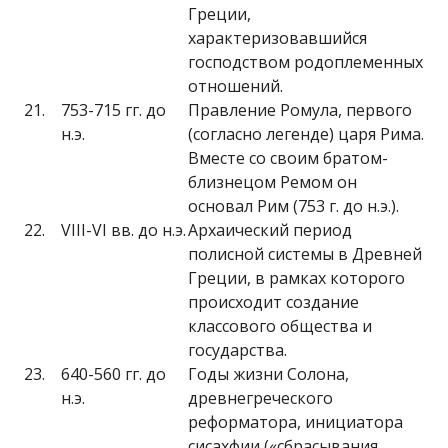
Греции,
характеризовавшийся
господством родоплеменных
отношений.
21.
753-715 гг. до
Правление Ромула, первого
н.э.
(согласно легенде) царя Рима.
Вместе со своим братом-
близнецом Ремом он
основал Рим (753 г. до н.э.).
22.
VIII-VI вв. до н.э.
Архаический период
полисной системы в Древней
Греции, в рамках которого
происходит создание
классового общества и
государства.
23.
640-560 гг. до
Годы жизни Солона,
н.э.
древнегреческого
реформатора, инициатора
сисахфии («сбрасывания