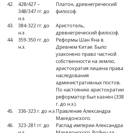
42.
428/427 –
Платон, древнегреческий
348/347 гг. до
философ.
н.э.
43.
384-322 гг. до
Аристотель,
н.э.
древнегреческий философ.
44.
359-350 гг. до
Реформы Шан Яна в
н.э.
Древнем Китае. Было
узаконено право частной
собственности на землю,
аристократия лишена права
наследования
административных постов.
По настоянию аристократии
реформатор был казнен (338
г. до н.э.).
45.
336-323 г. до н.э.
Правление Александра
Македонского.
46.
323-281 гг. до
Распад империи Александра
н.э.
Македонского. Войны за