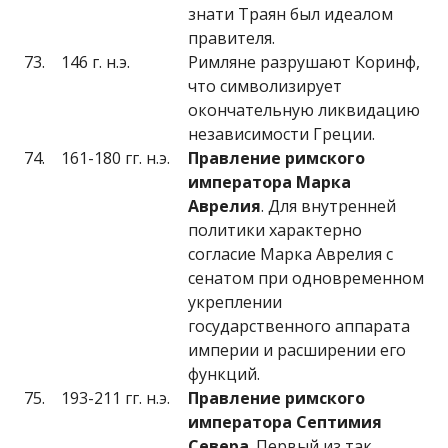
знати Траян был идеалом
правителя.
73.
146 г. н.э.
Римляне разрушают Коринф,
что символизирует
окончательную ликвидацию
независимости Греции.
74.
161-180 гг. н.э.
Правление римского
императора Марка
Аврелия
. Для внутренней
политики характерно
согласие Марка Аврелия с
сенатом при одновременном
укреплении
государственного аппарата
империи и расширении его
функций.
75.
193-211 гг. н.э.
Правление римского
императора Септимия
Севера
. Первый из так