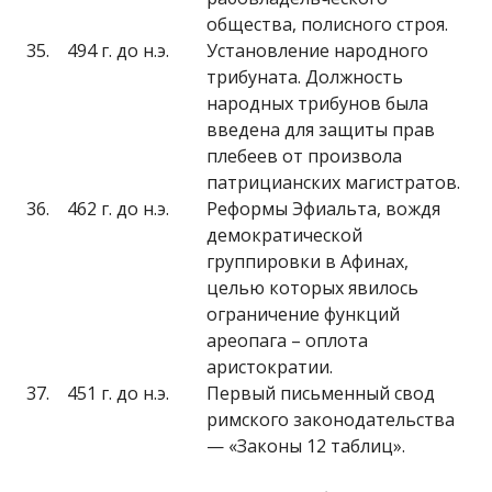
общества, полисного строя.
35.
494 г. до н.э.
Установление народного
трибуната. Должность
народных трибунов была
введена для защиты прав
плебеев от произвола
патрицианских магистратов.
36.
462 г. до н.э.
Реформы Эфиальта, вождя
демократической
группировки в Афинах,
целью которых явилось
ограничение функций
ареопага – оплота
аристократии.
37.
451 г. до н.э.
Первый письменный свод
римского законодательства
— «Законы 12 таблиц».