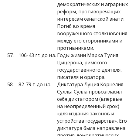
демократических и аграрных
реформ, противоречащих
интересам сенатской знати.
Погиб во время
вооруженного столкновения
между его сторонниками и
противниками.
57.
106-43 гг. до н.э.
Годы жизни Марка Тулия
Цицерона, римского
государственного деятеля,
писателя и оратора.
58.
82-79 г. до н.э.
Диктатура Луция Корнелия
Суллы. Сулла провозгласил
себя диктатором (впервые
на неопределенный срок)
«для издания законов и
устройства государства». Его
диктатура была направлена
против демократических