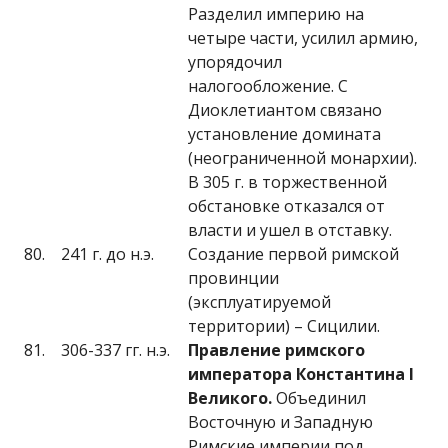
Разделил империю на
четыре части, усилил армию,
упорядочил
налогообложение. С
Диоклетиантом связано
установление домината
(неограниченной монархии).
В 305 г. в торжественной
обстановке отказался от
власти и ушел в отставку.
80.
241 г. до н.э.
Создание первой римской
провинции
(эксплуатируемой
территории) – Сицилии.
81.
306-337 гг. н.э.
Правление римского
императора Константина
I
Великого.
Объединил
Восточную и Западную
Римские империи под