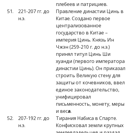
плебеев и патрициев.
51.
221-207 гг. до
Правление династии Цинь в
н.э.
Китае. Создано первое
централизованное
государство в Китае –
империя Цинь. Князь Ин
Чжэн (259-210 г. до н.э.)
принял титул Цинь Ши
хуанди (первого императора
династии Цинь). Он приказал
строить Великую стену для
защиты от кочевников, ввел
единое законодательство,
унифицировал
письменность, монету, меры
и вес
а
.
52.
207-192 гг. до
Тирания Набиса в Спарте.
н.э.
Конфисковал земли крупных
землевладельцев и раздал