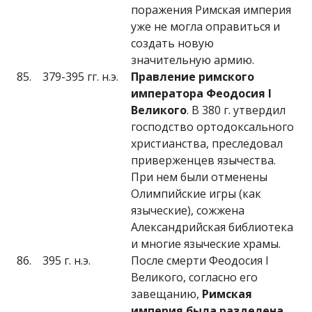
поражения Римская империя
уже не могла оправиться и
создать новую
значительную армию.
85.
379-395 гг. н.э.
Правление римского
императора Феодосия
I
Великого
. В 380 г. утвердил
господство ортодоксального
христианства, преследовал
приверженцев язычества.
При нем были отменены
Олимпийские игры (как
языческие), сожжена
Александрийская библиотека
и многие языческие храмы.
86.
395 г. н.э.
После смерти Феодосия I
Великого, согласно его
завещанию,
Римская
империя была разделена