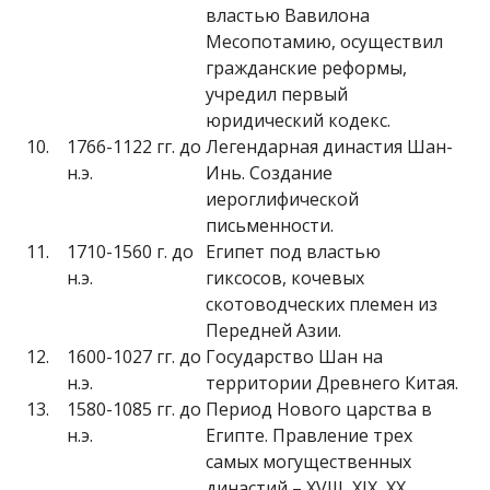
властью Вавилона
Месопотамию, осуществил
гражданские реформы,
учредил первый
юридический кодекс.
10.
1766-1122 гг. до
Легендарная династия Шан-
н.э.
Инь. Создание
иероглифической
письменности.
11.
1710-1560 г. до
Египет под властью
н.э.
гиксосов, кочевых
скотоводческих племен из
Передней Азии.
12.
1600-1027 гг. до
Государство Шан на
н.э.
территории Древнего Китая.
13.
1580-1085 гг. до
Период Нового царства в
н.э.
Египте. Правление трех
самых могущественных
династий – XVIII, XIX, ХХ.