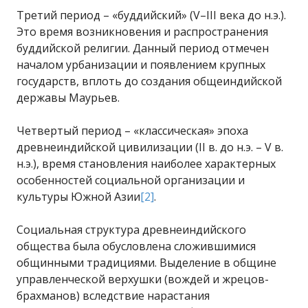
Третий период – «буддийский» (V–III века до н.э.).
Это время возникновения и распространения
буддийской религии. Данный период отмечен
началом урбанизации и появлением крупных
государств, вплоть до создания общеиндийской
державы Маурьев.
Четвертый период – «классическая» эпоха
древнеиндийской цивилизации (II в. до н.э. – V в.
н.э.), время становления наиболее характерных
особенностей социальной организации и
культуры Южной Азии
[2]
.
Социальная структура древнеиндийского
общества была обусловлена сложившимися
общинными традициями. Выделение в общине
управленческой верхушки (вождей и жрецов-
брахманов) вследствие нарастания