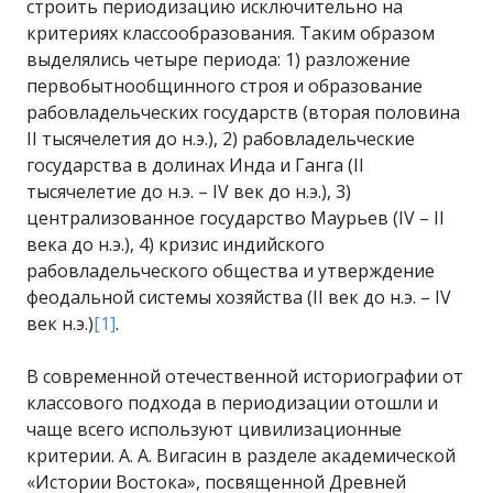
строить периодизацию исключительно на
критериях классообразования. Таким образом
выделялись четыре периода: 1) разложение
первобытнообщинного строя и образование
рабовладельческих государств (вторая половина
II тысячелетия до н.э.), 2) рабовладельческие
государства в долинах Инда и Ганга (II
тысячелетие до н.э. – IV век до н.э.), 3)
централизованное государство Маурьев (IV – II
века до н.э.), 4) кризис индийского
рабовладельческого общества и утверждение
феодальной системы хозяйства (II век до н.э. – IV
век н.э.)
[1]
.
В современной отечественной историографии от
классового подхода в периодизации отошли и
чаще всего используют цивилизационные
критерии. А. А. Вигасин в разделе академической
«Истории Востока», посвященной Древней