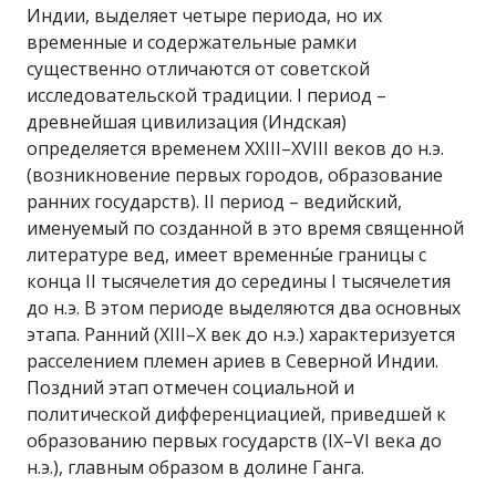
Индии, выделяет четыре периода, но их
временные и содержательные рамки
существенно отличаются от советской
исследовательской традиции. I период –
древнейшая цивилизация (Индская)
определяется временем XXIII–XVIII веков до н.э.
(возникновение первых городов, образование
ранних государств). II период – ведийский,
именуемый по созданной в это время священной
литературе вед, имеет временны́е границы с
конца II тысячелетия до середины I тысячелетия
до н.э. В этом периоде выделяются два основных
этапа. Ранний (XIII–X век до н.э.) характеризуется
расселением племен ариев в Северной Индии.
Поздний этап отмечен социальной и
политической дифференциацией, приведшей к
образованию первых государств (IX–VI века до
н.э.), главным образом в долине Ганга.