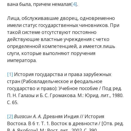
вана была, причем немалая
[4]
.
Лица, обслуживавшие дворец, одновременно
имели статус государственных чиновников. При
такой системе отсутствуют постоянно
действующие властные учреждения с четко
определенной компетенцией, а имеется лишь
слуги, которые выполняют поручения
императора.
[1]
История государства и права зарубежных
стран (Рабовладельческое и феодальное
государство и право): Учебное пособие / Под ред.
П. Н. Галазы и Б. С. Громакова. М.: Юрид. лит., 1980.
С. 65.
[2]
Вигасин А. А.
Древняя Индия // История
Востока. В 6 т. Т. 1. Восток в древности / [Отв. ред.
В. А. Якобсон]. М.: Вост. лит., 2002. С. 390.