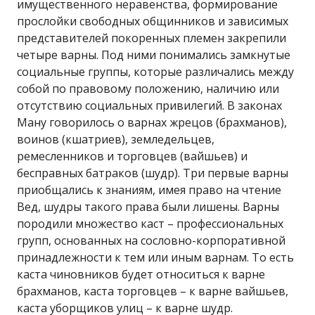
имущественного неравенства, формирование
прослойки свободных общинников и зависимых
представителей покоренных племен закрепили
четыре варны. Под ними понимались замкнутые
социальные группы, которые различались между
собой по правовому положению, наличию или
отсутствию социальных привилегий. В законах
Ману говорилось о варнах жрецов (брахманов),
воинов (кшатриев), земледельцев,
ремесленников и торговцев (вайшьев) и
бесправных батраков (шудр). Три первые варны
приобщались к знаниям, имея право на чтение
Вед, шудры такого права были лишены. Варны
породили множество каст – профессиональных
групп, основанных на сословно-корпоративной
принадлежности к тем или иным варнам. То есть
каста чиновников будет относиться к варне
брахманов, каста торговцев – к варне вайшьев,
каста уборщиков улиц – к варне шудр.